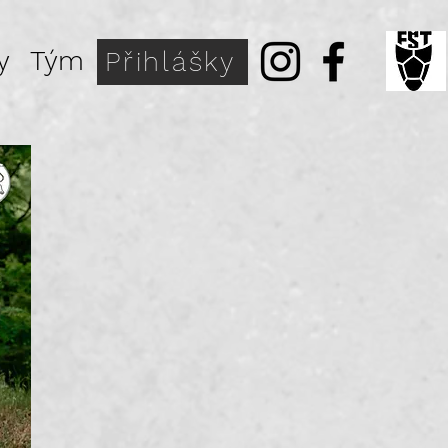
y
Tým
Přihlášky