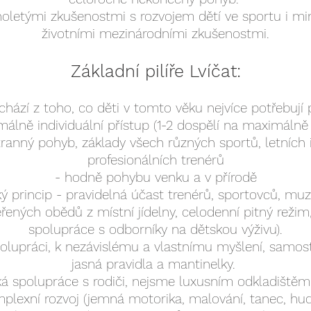
ouholetými zkušenostmi s rozvojem dětí ve sportu i 
životními mezinárodními zkušenostmi.
Základní pilíře Lvíčat:
vychází z toho, co děti v tomto věku nejvíce potřebují 
álně individuální přístup (1-2 dospělí na maximálně 
ranný pohyb, základy všech různých sportů, letních 
profesionálních trenérů
- hodně pohybu venku a v přírodě
 princip - pravidelná účast trenérů, sportovců, muzi
ěřených obědů z místní jídelny, celodenní pitný reži
spolupráce s odborníky na dětskou výživu).
spolupráci, k nezávislému a vlastnímu myšlení, samo
jasná pravidla a mantinelky.
ká spolupráce s rodiči, nejsme luxusním odkladištěm 
plexní rozvoj (jemná motorika, malování, tanec, hu