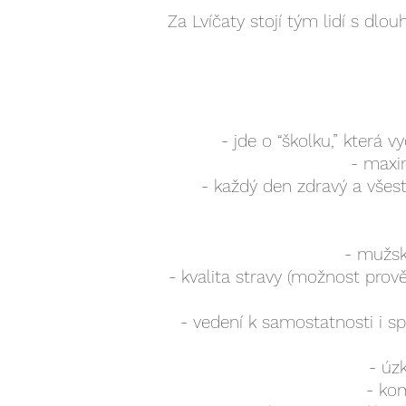
Za Lvíčaty stojí tým lidí s dl
- jde o “školku,” která 
- maxim
- každý den zdravý a všest
- mužský
- kvalita stravy (možnost prov
- vedení k samostatnosti i 
- úz
- kom