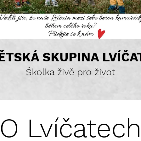
ĚTSKÁ SKUPINA LVÍČA
Školka živě pro život
O Lvíčatec