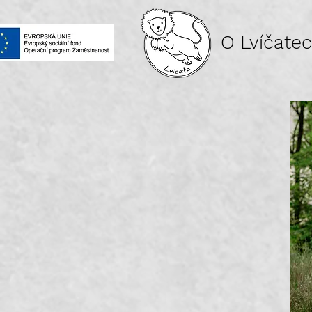
O Lvíčate