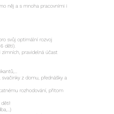
mimo něj a s mnoha pracovními i
pro svůj optimální rozvoj
6 dětí).
i zimních, pravidelná účast
kantů,...
m, svačinky z domu, přednášky a
statnému rozhodování, přitom
dětí!
dba,…)