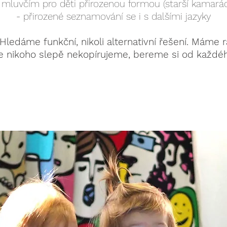
 mluvčím pro děti přirozenou formou (starší kamarád,
- přirozené seznamování se i s dalšími jazyky
 Hledáme funkční, nikoli alternativní řešení. Máme 
e nikoho slepě nekopírujeme, bereme si od každého