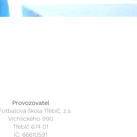
Provozovatel
Fotbalová škola Třebíč, z.s.
Vrchlického 990
Třebíč 674 01
IČ: 66610591