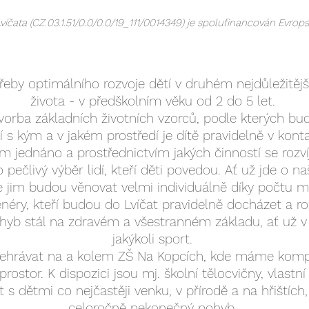
Lvíčata (CZ.03.1.51/0.0/0.0/19_111/0014349) je spolufinancován Evrops
otřeby optimálního rozvoje dětí v druhém nejdůležitě
života - v předškolním věku od 2 do 5 let.
orba základních životních vzorců, podle kterých bu
í s kým a v jakém prostředí je dítě pravidelně v konta
m jednáno a prostřednictvím jakých činností se rozví
 pečlivý výběr lidí, kteří děti povedou. Ať už jde o n
 jim budou věnovat velmi individuálně díky počtu ma
enéry, kteří budou do Lvíčat pravidelně docházet a ro
pohyb stál na zdravém a všestranném základu, ať už 
jakýkoli sport.
ehrávat na a kolem ZŠ Na Kopcích, kde máme kompl
ostor. K dispozici jsou mj. školní tělocvičny, vlastní
s dětmi co nejčastěji venku, v přírodě a na hřištích,
celoročně nekonečný pohyb.