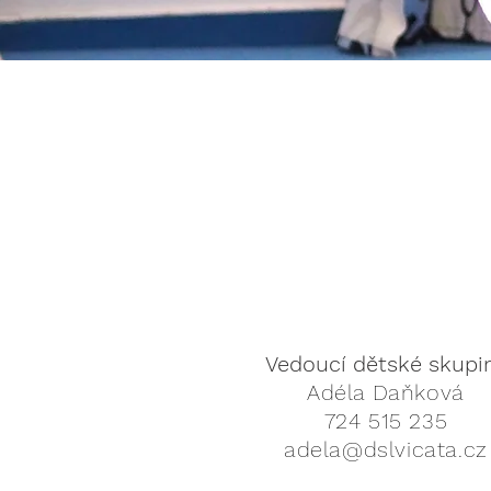
Vedoucí dětské skupi
Adéla Daňková
724 515 235
adela@dslvicata.cz