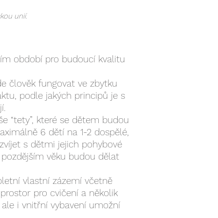
kou unií.
jším období pro budoucí kvalitu
de člověk fungovat ve zbytku
ktu, podle jakých principů je s
jí.
aše “tety”, které se dětem budou
ximálně 6 dětí na 1-2 dospělé,
zvíjet s dětmi jejich pohybové
v pozdějším věku budou dělat
etní vlastní zázemí včetně
 prostor pro cvičení a několik
 ale i vnitřní vybavení umožní