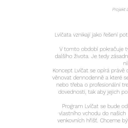
Projekt 
Lvíčata vznikají jako řešení p
V tomto období pokračuje tv
dalšího života. Je tedy zásadn
ní
Koncept Lvíčat se opírá právě o
věnovat dennodenně a které se
nebo třeba o profesionální tr
dovednosti, tak aby jejich 
Program Lvíčat se bude od
vlastního vchodu do našich pr
venkovních hřišť. Chceme být 